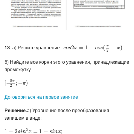
π
13
. а) Решите уравнение
.
c
o
s
2
2
x
=
1
=
−
c
1
o
s
−
(
π
2
−
x
(
)
−
)
c
o
s
x
c
o
s
x
2
б) Найдите все корни этого уравнения, принадлежащие
промежутку
−
5
π
[
[
−
5
π
2
;
;
−
−
π
)
)
π
2
Договориться на первое занятие
Решение.
а) Уравнение после преобразования
запишем в виде:
2
;
1
1
−
−
2
s
2
i
n
2
x
=
1
−
s
=
i
n
x
1
−
s
i
n
x
s
i
n
x