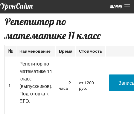
УрокСайт
МЕНЮ
Репетитор по
+7 (926) 859-12-55 (WhatsApp)
математике 11 класс
Главная
|
Обо мне
№
Наименование
Время
Стоимость
|
Подготовка к ЕГЭ
Репетитор по
математике 11
Курсы
класс
|
Запис
2
от 1200
1
Репетиторы
(выпускников).
часа
руб.
Подготовка к
Контакты
ЕГЭ.