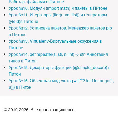
Работа с файлами в Питоне
Урок №10. Модули (import math) и пакеты в Питоне
Урок №11. Итераторы (iter(num_list)) и генераторы
(yield)в Питоне
Урок №12. Установка пакетов, Менеджер пакетов pip
в Питоне
Урок №13. Virtualenv-Виртуальные окружения в
Питоне
Урок №14. def repeater(s: str, n: int) -> str: Аннотация
типов в Питон
Урок №15. Декораторы функций (@simple_decore) в
Питон
Урок №16. Объектная модель (sq = [i**2 for i in range(1,
6)]) в Питон
© 2010-2026. Все права защищены.