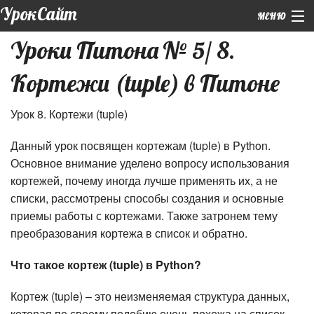
УрокСайт
МЕНЮ
Уроки Питона № 5/ 8.
+7 (926) 859-12-55 (WhatsApp)
Кортежи (tuple) в Питоне
Главная
|
Обо мне
Урок 8. Кортежи (tuple)
|
Подготовка к ЕГЭ
Данный урок посвящен кортежам (tuple) в Python.
Основное внимание уделено вопросу использования
Курсы
кортежей, почему иногда лучше применять их, а не
|
списки, рассмотрены способы создания и основные
Репетиторы
приемы работы с кортежами. Также затронем тему
Контакты
преобразования кортежа в список и обратно.
Что такое кортеж (
tuple
) в Python?
Кортеж (tuple) – это неизменяемая структура данных,
которая по своему подобию очень похожа на список.