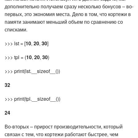
дополнительно получаем сразу несколько бонусов – во-
первых, это экономия места. Дело в том, что кортежи в
памяти занимают меньший объем по сравнению со
списками.
>>> lst = [
10
,
20
,
30
]
>>> tpl = (
10
,
20
,
30
)
>>> print(lst.__sizeof__())
32
>>> print(tpl.__sizeof__())
24
Во-вторых – прирост производительности, который
связан с тем, что кортежи работают быстрее, чем