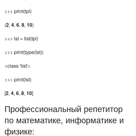
>>> print(tpl)
(
2
,
4
,
6
,
8
,
10
)
>>> lst = list(tpl)
>>> print(type(lst))
<class 'list'>
>>> print(lst)
[
2
,
4
,
6
,
8
,
10
]
Профессиональный репетитор
по математике, информатике и
физике: