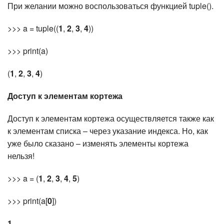
При желании можно воспользоваться функцией tuple().
>>> a = tuple((
1
,
2
,
3
,
4
))
>>> print(a)
(
1
,
2
,
3
,
4
)
Доступ к элементам кортежа
Доступ к элементам кортежа осуществляется также как
к элементам списка – через указание индекса. Но, как
уже было сказано – изменять элементы кортежа
нельзя!
>>> a = (
1
,
2
,
3
,
4
,
5
)
>>> print(a[
0
])
1