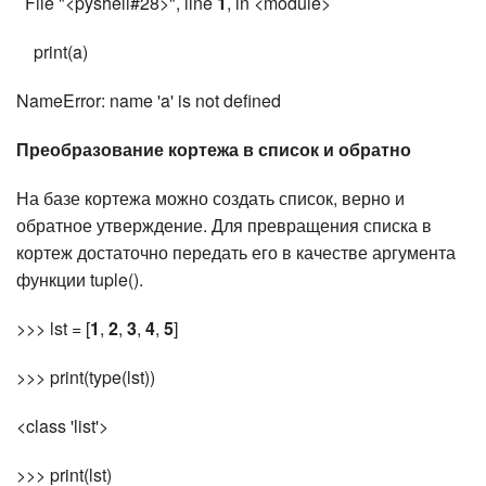
File "<pyshell#28>", line
1
, in <module>
print(a)
NameError: name 'a' is not defined
Преобразование кортежа в список и обратно
На базе кортежа можно создать список, верно и
обратное утверждение. Для превращения списка в
кортеж достаточно передать его в качестве аргумента
функции tuple().
>>> lst = [
1
,
2
,
3
,
4
,
5
]
>>> print(type(lst))
<class 'list'>
>>> print(lst)