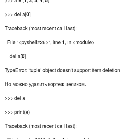
>>> a = (
1
,
2
,
3
,
4
,
5
)
>>> del a[
0
]
Traceback (most recent call last):
File "<pyshell#26>", line
1
, in <module>
del a[
0
]
TypeError: 'tuple' object doesn't support item deletion
Но можно удалить кортеж целиком.
>>> del a
>>> print(a)
Traceback (most recent call last):