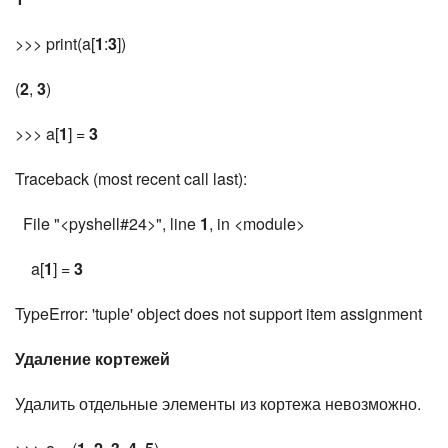
>>> print(a[
1
:
3
])
(
2
,
3
)
>>> a[
1
] =
3
Traceback (most recent call last):
File "<pyshell#24>", line
1
, in <module>
a[
1
] =
3
TypeError: 'tuple' object does not support item assignment
Удаление кортежей
Удалить отдельные элементы из кортежа невозможно.