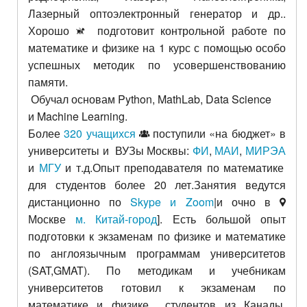
Лазерный оптоэлектронный генератор и др..
Хорошо
подготовит контрольной работе
по
математике и физике на 1 курс с помощью особо
успешных методик по усовершенствованию
памяти.
Обучал основам Python,
MathLab,
Data Science
и
Machine Learning.
Более
320 учащихся
поступили «на бюджет» в
университеты и ВУЗы Москвы:
ФИ
,
МАИ
,
МИРЭА
и
МГУ
и т.д.Опыт преподавателя по математике
для студентов более 20 лет.Занятия ведутся
дистанционно по
Skype и Zoom
|и очно в
Москве
м. Китай-город
]. Есть большой опыт
подготовки к экзаменам по физике и математике
по англоязычным программам университетов
(SAT,GMAT). По методикам и учебникам
университетов готовил к экзаменам по
математике и физике студентов из Канады,