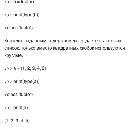
>>> b = tuple()
>>> print(type(b))
<class 'tuple'>
Кортеж с заданным содержанием создается также как
список, только вместо квадратных скобок используются
круглые.
>>> a = (
1
,
2
,
3
,
4
,
5
)
>>> print(type(a))
<class 'tuple'>
>>> print(a)
(1, 2, 3, 4, 5)