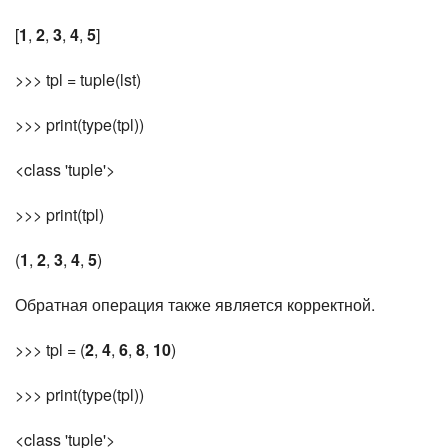
[
1
,
2
,
3
,
4
,
5
]
>>> tpl = tuple(lst)
>>> print(type(tpl))
<class 'tuple'>
>>> print(tpl)
(
1
,
2
,
3
,
4
,
5
)
Обратная операция также является корректной.
>>> tpl = (
2
,
4
,
6
,
8
,
10
)
>>> print(type(tpl))
<class 'tuple'>