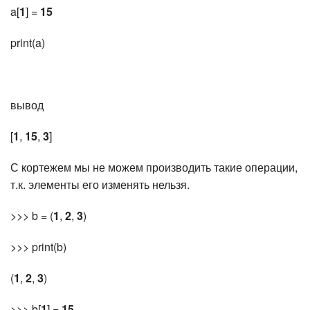
a[
1
] =
15
print(a)
вывод
[
1
,
15
,
3
]
С кортежем мы не можем производить такие операции,
т.к. элементы его изменять нельзя.
>>> b = (
1
,
2
,
3
)
>>> print(b)
(
1
,
2
,
3
)
>>> b[
1
] =
15