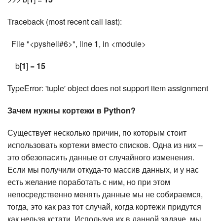
Traceback (most recent call last):
File "<pyshell#6>", line
1
, in <module>
b[
1
] =
15
TypeError: 'tuple' object does not support item assignment
Зачем нужны кортежи в Python?
Существует несколько причин, по которым стоит
использовать кортежи вместо списков. Одна из них –
это обезопасить данные от случайного изменения.
Если мы получили откуда-то массив данных, и у нас
есть желание поработать с ним, но при этом
непосредственно менять данные мы не собираемся,
тогда, это как раз тот случай, когда кортежи придутся
как нельзя кстати. Используя их в данной задаче, мы