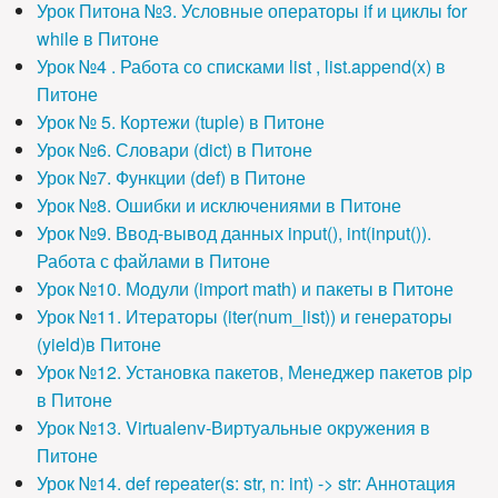
Урок Питона №3. Условные операторы if и циклы for
while в Питоне
Урок №4 . Работа со списками list , list.append(x) в
Питоне
Урок № 5. Кортежи (tuple) в Питоне
Урок №6. Словари (dict) в Питоне
Урок №7. Функции (def) в Питоне
Урок №8. Ошибки и исключениями в Питоне
Урок №9. Ввод-вывод данных input(), int(input()).
Работа с файлами в Питоне
Урок №10. Модули (import math) и пакеты в Питоне
Урок №11. Итераторы (iter(num_list)) и генераторы
(yield)в Питоне
Урок №12. Установка пакетов, Менеджер пакетов pip
в Питоне
Урок №13. Virtualenv-Виртуальные окружения в
Питоне
Урок №14. def repeater(s: str, n: int) -> str: Аннотация