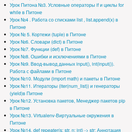
Урок Питона №3. Условные операторы if и циклы for
while в Питоне
Урок №4 . Работа со списками list , list.append(x) в
Питоне
Урок № 5. Кортежи (tuple) в Питоне
Урок №6. Словари (dict) в Питоне
Урок №7. Функции (def) в Питоне
Урок №8. Ошибки и исключениями в Питоне
Урок №9. Ввод-вывод данных input(), int(input()).
Работа с файлами в Питоне
Урок №10. Модули (import math) и пакеты в Питоне
Урок №11. Итераторы (iter(num_list)) и генераторы
(yield)в Питоне
Урок №12. Установка пакетов, Менеджер пакетов pip
в Питоне
Урок №13. Virtualenv-Виртуальные окружения в
Питоне
Урок №14. def repeater(s: str, n: int) -> str: Аннотация