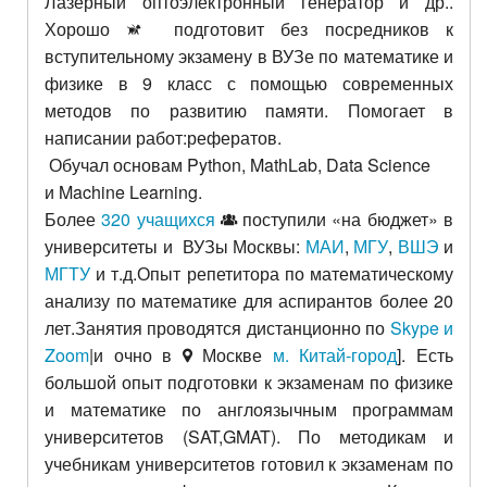
Лазерный оптоэлектронный генератор и др..
Хорошо
подготовит без посредников к
вступительному экзамену в ВУЗе по математике и
физике в 9 класс с помощью современных
методов по развитию памяти. Помогает в
написании работ:рефератов.
Обучал основам Python,
MathLab,
Data Science
и
Machine Learning.
Более
320 учащихся
поступили «на бюджет» в
университеты и ВУЗы Москвы:
МАИ
,
МГУ
,
ВШЭ
и
МГТУ
и т.д.Опыт репетитора по математическому
анализу по математике для аспирантов более 20
лет.Занятия проводятся дистанционно по
Skype и
Zoom
|и очно в
Москве
м. Китай-город
]. Есть
большой опыт подготовки к экзаменам по физике
и математике по англоязычным программам
университетов (SAT,GMAT). По методикам и
учебникам университетов готовил к экзаменам по