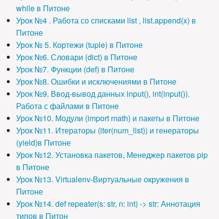
while в Питоне
Урок №4 . Работа со списками list , list.append(x) в
Питоне
Урок № 5. Кортежи (tuple) в Питоне
Урок №6. Словари (dict) в Питоне
Урок №7. Функции (def) в Питоне
Урок №8. Ошибки и исключениями в Питоне
Урок №9. Ввод-вывод данных input(), int(input()).
Работа с файлами в Питоне
Урок №10. Модули (import math) и пакеты в Питоне
Урок №11. Итераторы (iter(num_list)) и генераторы
(yield)в Питоне
Урок №12. Установка пакетов, Менеджер пакетов pip
в Питоне
Урок №13. Virtualenv-Виртуальные окружения в
Питоне
Урок №14. def repeater(s: str, n: int) -> str: Аннотация
типов в Питон