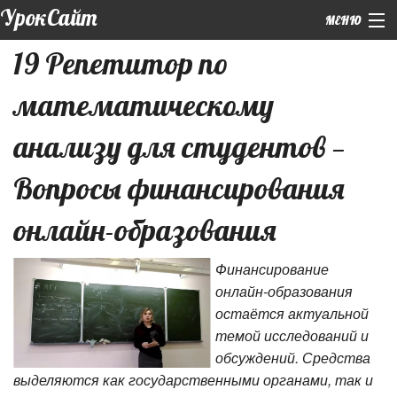
УрокСайт
МЕНЮ
19 Репетитор по
+7 (926) 859-12-55 (WhatsApp)
математическому
Главная
|
Обо мне
анализу для студентов —
|
Подготовка к ЕГЭ
Вопросы финансирования
Курсы
онлайн-образования
|
Репетиторы
Финансирование
онлайн-образования
Контакты
остаётся актуальной
темой исследований и
обсуждений. Средства
выделяются как государственными органами, так и