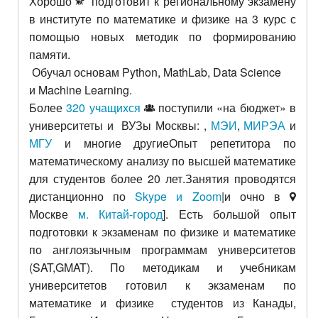
Хорошо
подготовит к региональному экзамену
в институте по математике и физике на 3 курс с
помощью новых методик по формированию
памяти.
Обучал основам Python,
MathLab,
Data Science
и
Machine Learning.
Более
320 учащихся
поступили «на бюджет» в
университеты и ВУЗы Москвы:
,
МЭИ
,
МИРЭА
и
МГУ
и многие другиеОпыт репетитора по
математическому анализу по высшей математике
для студентов более 20 лет.Занятия проводятся
дистанционно по
Skype и Zoom
|и очно в
Москве
м. Китай-город
]. Есть большой опыт
подготовки к экзаменам по физике и математике
по англоязычным программам университетов
(SAT,GMAT). По методикам и учебникам
университетов готовил к экзаменам по
математике и физике студентов из Канады,