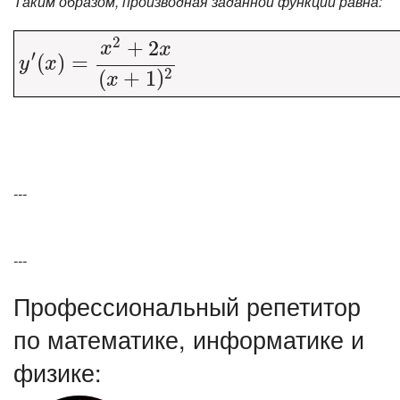
Таким образом, производная заданной функции равна:
2
+
2
x
x
′
(
y
′
)
(
x
=
)
=
x
2
+
2
x
(
x
+
1
)
2
y
x
(
+
1
)
2
x
---
---
Профессиональный репетитор
по математике, информатике и
физике: