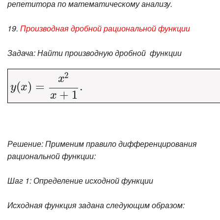
репетитора по математическому анализу.
19.
Производная дробной рациональной функции
Задача: Найти производную дробной функции
2
x
(
)
y
(
=
x
)
=
x
2
x
+
1
.
.
y
x
+
1
x
Решение: Применим правило дифференцирования
рациональной функции:
Шаг 1: Определение исходной функции
Исходная функция задана следующим образом: