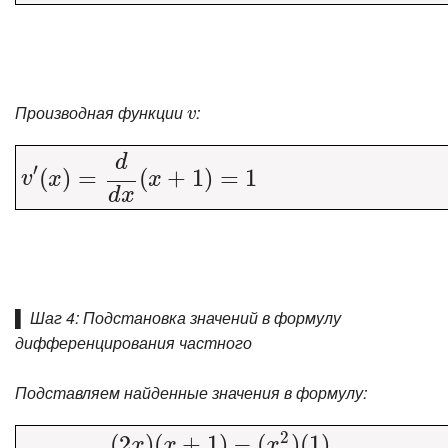
Производная функции
:
v
v
d
′
(
)
=
v
′
(
x
)
=
(
d
d
x
+
(
x
+
1
1
)
)
=
=
1
1
v
x
x
d
x
▌ Шаг 4: Подстановка значений в формулу
дифференцирования частного
Подставляем найденные значения в формулу:
2
(
2
)
(
+
1
)
−
(
)
(
1
)
x
x
x