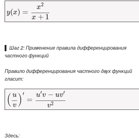
2
x
(
)
y
(
=
x
)
=
x
2
x
+
1
y
x
+
1
x
▌ Шаг 2: Применение правила дифференцирования
частного функций
Правило дифференцирования частного двух функций
гласит:
′
′
−
′
u
u
v
u
v
(
)
(
u
=
v
)
′
=
u
′
v
−
u
v
′
v
2
2
v
v
Здесь: