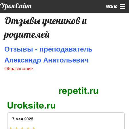
УрокСайт
МЕНЮ
Отзывы учеников и
+7 (926) 859-12-55 (WhatsApp)
родителей
Главная
|
Обо мне
Отзывы - преподаватель
|
Подготовка к ЕГЭ
Александр Анатольевич
Образование
Курсы
|
Репетиторы
repetit.ru
Контакты
Uroksite.ru
7 мая 2025