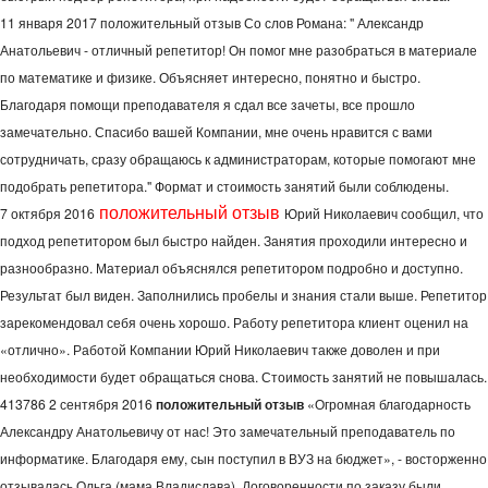
11 января 2017 положительный отзыв Со слов Романа: " Александр
Анатольевич - отличный репетитор! Он помог мне разобраться в материале
по математике и физике. Объясняет интересно, понятно и быстро.
Благодаря помощи преподавателя я сдал все зачеты, все прошло
замечательно. Спасибо вашей Компании, мне очень нравится с вами
сотрудничать, сразу обращаюсь к администраторам, которые помогают мне
подобрать репетитора." Формат и стоимость занятий были соблюдены.
положительный отзыв
7 октября 2016
Юрий Николаевич сообщил, что
подход репетитором был быстро найден. Занятия проходили интересно и
разнообразно. Материал объяснялся репетитором подробно и доступно.
Результат был виден. Заполнились пробелы и знания стали выше. Репетитор
зарекомендовал себя очень хорошо. Работу репетитора клиент оценил на
«отлично». Работой Компании Юрий Николаевич также доволен и при
необходимости будет обращаться снова. Стоимость занятий не повышалась.
413786 2 сентября 2016
положительный отзыв
«Огромная благодарность
Александру Анатольевичу от нас! Это замечательный преподаватель по
информатике. Благодаря ему, сын поступил в ВУЗ на бюджет», - восторженно
отзывалась Ольга (мама Владислава). Договоренности по заказу были