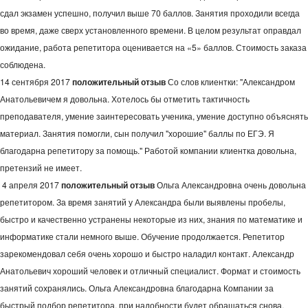
сдал экзамен успешно, получил выше 70 баллов. Занятия проходили всегда
во время, даже сверх установленного времени. В целом результат оправдал
ожидание, работа репетитора оценивается на «5» баллов. Стоимость заказа
соблюдена.
14 сентября 2017
положительный отзыв
Со слов клиентки: "Александром
Анатольевичем я довольна. Хотелось бы отметить тактичность
преподавателя, умение заинтересовать ученика, умение доступно объяснять
материал. Занятия помогли, сын получил "хорошие" баллы по ЕГЭ. Я
благодарна репетитору за помощь." Работой компании клиентка довольна,
претензий не имеет.
4 апреля 2017
положительный отзыв
Ольга Александровна очень довольна
репетитором. За время занятий у Александра были выявлены пробелы,
быстро и качественно устранены некоторые из них, знания по математике и
информатике стали немного выше. Обучение продолжается. Репетитор
зарекомендовал себя очень хорошо и быстро наладил контакт. Александр
Анатольевич хороший человек и отличный специалист. Формат и стоимость
занятий сохранялись. Ольга Александровна благодарна Компании за
быстрый подбор репетитора, при надобности будет обращаться снова.