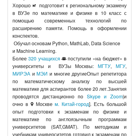
Хорошо
подготовит к региональному экзамену
в ВУЗе по математике и физике в 10 класс с
помощью современных технологий по
расширению памяти. Помощь в оформлении
конспектов.
Обучал основам Python,
MathLab,
Data Science
и
Machine Learning.
Более
320 учащихся
поступили «на бюджет» в
университеты и ВУЗы Москвы:
МГТУ
,
МГУ
,
МИРЭА
и
МЭИ
и многие другиеОпыт репетитора
по математическому анализу по высшей
математике для аспирантов более 20 лет.Занятия
проводятся дистанционно по
Skype и Zoom
|и
очно в
Москве
м. Китай-город
]. Есть большой
опыт подготовки к экзаменам по физике и
математике по англоязычным программам
университетов (SAT,GMAT). По методикам и
учебникам университетов готовил к экзаменам по