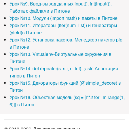
Урок №9. Ввод-вывод данных input(), int(input()).
Работа с файлами в Питоне
Урок №10. Модули (import math) и пакеты в Питоне
Урок №11. Итераторы (iter(num_list)) и генераторы
(yield)в Питоне
Урок №12. Установка пакетов, Менеджер пакетов pip
в Питоне
Урок №13. Virtualenv-Виртуальные окружения в
Питоне
Урок №14. def repeater(s: str, n: int) -> str: Аннотация
типов в Питон
Урок №15. Декораторы функций (@simple_decore) в
Питон
Урок №16. Объектная модель (sq = [i**2 for i in range(1,
6)]) в Питон
© 2010-2026. Все права защищены.