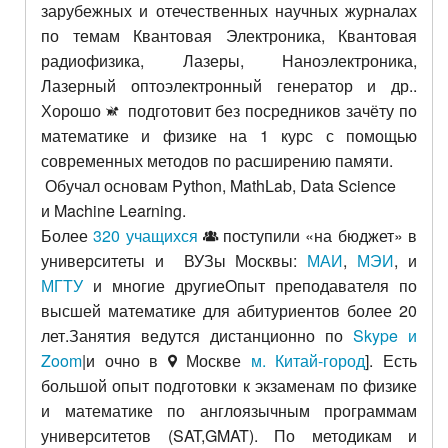
зарубежных и отечественных научных журналах
по темам Квантовая Электроника, Квантовая
радиофизика, Лазеры, Наноэлектроника,
Лазерный оптоэлектронный генератор и др..
Хорошо
подготовит без посредников зачёту по
математике и физике на 1 курс с помощью
современных методов по расширению памяти.
Обучал основам Python,
MathLab,
Data Science
и
Machine Learning.
Более
320 учащихся
поступили «на бюджет» в
университеты и ВУЗы Москвы:
МАИ
,
МЭИ
,
и
МГТУ
и многие другиеОпыт преподавателя по
высшей математике для абитуриентов более 20
лет.Занятия ведутся дистанционно по
Skype и
Zoom
|и очно в
Москве
м. Китай-город
]. Есть
большой опыт подготовки к экзаменам по физике
и математике по англоязычным программам
университетов (SAT,GMAT). По методикам и