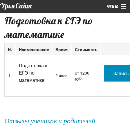
УрокСайт
МЕНЮ
Подготовка к ЕГЭ по
+7 (926) 859-12-55 (WhatsApp)
математике
Главная
|
Обо мне
№
Наименование
Время
Стоимость
|
Подготовка к ЕГЭ
Подготовка к
Курсы
ЕГЭ по
от 1200
Запись
1
2 часа
руб.
математике
|
Репетиторы
Контакты
Отзывы учеников и родителей