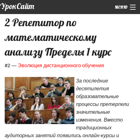
УрокСайт
МЕНЮ
2 Репетитор по
+7 (926) 859-12-55 (WhatsApp)
математическому
Главная
|
Обо мне
анализу Пределы 1 курс
|
Подготовка к ЕГЭ
#2 —
Эволюция дистанционного обучения
Курсы
За последние
|
десятилетия
Репетиторы
образовательные
Контакты
процессы претерпели
значительные
изменения. Вместо
традиционных
аудиторных занятий появились онлайн-курсы и