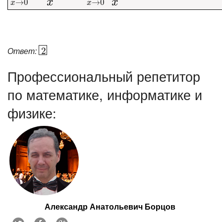
x
x
→
0
→
0
x
x
Ответ:
2
2
Профессиональный репетитор
по математике, информатике и
физике:
Александр Анатольевич Борцов