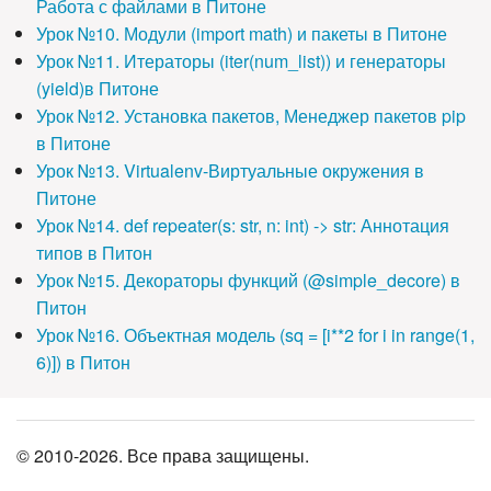
Работа с файлами в Питоне
Урок №10. Модули (import math) и пакеты в Питоне
Урок №11. Итераторы (iter(num_list)) и генераторы
(yield)в Питоне
Урок №12. Установка пакетов, Менеджер пакетов pip
в Питоне
Урок №13. Virtualenv-Виртуальные окружения в
Питоне
Урок №14. def repeater(s: str, n: int) -> str: Аннотация
типов в Питон
Урок №15. Декораторы функций (@simple_decore) в
Питон
Урок №16. Объектная модель (sq = [i**2 for i in range(1,
6)]) в Питон
© 2010-2026. Все права защищены.