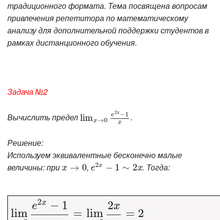
традиционного формата. Тема посвящена вопросам
привлечения репетитора по математическому
анализу для дополнительной поддержки студентов в
рамках дистанционного обучения.
Задача №2
2
−
1
x
e
Вычислить предел
.
lim
lim
x
→
0
e
2
x
−
1
x
→
0
x
x
Решение:
Используем эквивалентные бесконечно малые
2
величины: при
,
. Тогда:
x
x
→
→
0
0
e
2
x
−
−
1
∼
1
2
∼
x
2
x
e
x
2
−
1
2
x
e
x
lim
lim
x
→
0
e
2
x
=
−
1
lim
x
=
lim
x
→
=
0
2
x
2
x
=
2