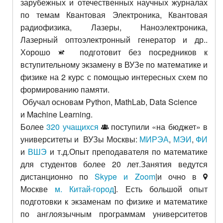
зарубежных и отечественных научных журналах
по темам Квантовая Электроника, Квантовая
радиофизика, Лазеры, Наноэлектроника,
Лазерный оптоэлектронный генератор и др..
Хорошо
подготовит без посредников к
вступительному экзамену в ВУЗе по математике и
физике на 2 курс с помощью интересных схем по
формированию памяти.
Обучал основам Python,
MathLab,
Data Science
и
Machine Learning.
Более
320 учащихся
поступили «на бюджет» в
университеты и ВУЗы Москвы:
МИРЭА
,
МЭИ
,
ФИ
и
ВШЭ
и т.д.Опыт преподавателя по математике
для студентов более 20 лет.Занятия ведутся
дистанционно по
Skype и Zoom
|и очно в
Москве
м. Китай-город
]. Есть большой опыт
подготовки к экзаменам по физике и математике
по англоязычным программам университетов