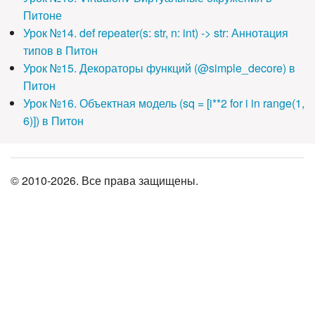
Питоне
Урок №14. def repeater(s: str, n: int) -> str: Аннотация
типов в Питон
Урок №15. Декораторы функций (@simple_decore) в
Питон
Урок №16. Объектная модель (sq = [i**2 for i in range(1,
6)]) в Питон
© 2010-2026. Все права защищены.