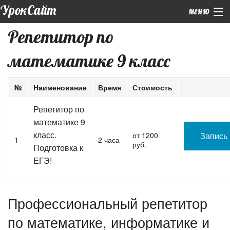
УрокСайт
МЕНЮ
Репетитор по
+7 (926) 859-12-55 (WhatsApp)
математике 9 класс
Главная
|
Обо мне
№
Наименование
Время
Стоимость
|
Подготовка к ЕГЭ
Репетитор по
математике 9
Курсы
класс.
от 1200
Запись
1
2 часа
|
руб.
Репетиторы
Подготовка к
ЕГЭ!
Контакты
Профессиональный репетитор
по математике, информатике и