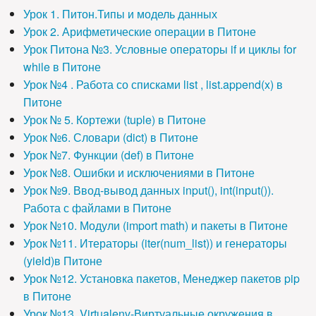
Урок 1. Питон.Типы и модель данных
Урок 2. Арифметические операции в Питоне
Урок Питона №3. Условные операторы if и циклы for
while в Питоне
Урок №4 . Работа со списками list , list.append(x) в
Питоне
Урок № 5. Кортежи (tuple) в Питоне
Урок №6. Словари (dict) в Питоне
Урок №7. Функции (def) в Питоне
Урок №8. Ошибки и исключениями в Питоне
Урок №9. Ввод-вывод данных input(), int(input()).
Работа с файлами в Питоне
Урок №10. Модули (import math) и пакеты в Питоне
Урок №11. Итераторы (iter(num_list)) и генераторы
(yield)в Питоне
Урок №12. Установка пакетов, Менеджер пакетов pip
в Питоне
Урок №13. Virtualenv-Виртуальные окружения в